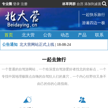
专业圈
登录
注册
林草网群
台历
添加到桌面
一起快乐旅行
游遍四边一极
首页
北大营
公告
动态
产品
联系
公告通知
北大营网站正式上线
| 18-08-24
一起去旅行
一个普通的自驾游网站，一个给深度自驾游爱好者找北的坐标点，一个
专找中国地理极限点自嗨的自驾狂人们的巢穴，一个内心狂野但又身不
由己的你的心路指南。