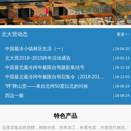
北大营动态
更多>>
中国最冷小镇林区生活（一）
| 19-04-20
北大营2018~2019跨年活动通告
| 19-01-13
中国最北最冷跨年极限自驾摄影集结号
| 18-12-16
中国最北最冷跨年极限自驾召集令（2018-2019）
| 18-12-03
“呼”牌山货——来自北纬50度以北的问候
| 18-08-24
四边一极
| 18-08-24
特色产品
适度采集自然馈赠，精细分拣，简单加工，朴素包装，对接现代物流。