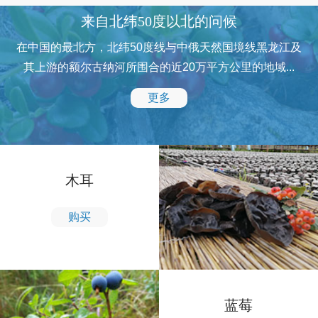
来自北纬50度以北的问候
在中国的最北方，北纬50度线与中俄天然国境线黑龙江及
其上游的额尔古纳河所围合的近20万平方公里的地域...
更多
木耳
购买
蓝莓