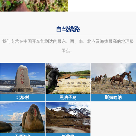
自驾线路
我们专营在中国开车能到达的最东、西、南、北点及海拔最高的地理极
限点。
北极村
黑瞎子岛
斯姆哈纳