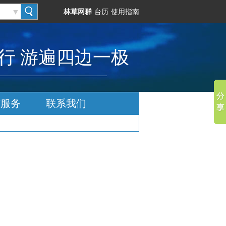
▼
林草网群
台历
使用指南
行
游遍四边一极
与服务
联系
我们