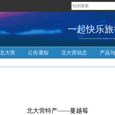
一起快乐旅
北大营
公告
通知
北大营
动态
产品
北大营特产——蔓越莓