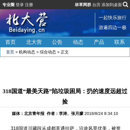
专业圈
登录
注册
林草网群
台历
添加到桌面
一起快乐旅行
游遍四边一极
首页
北大营
公告
动态
产品
联系
首页
>
机构动态
>
综合动态
> 正文
318国道“最美天路”陷垃圾困局：扔的速度远超过
捡
媒体：北京青年报 作者：李涛、张月朦
2018/8/24 8:34:10
318国道川藏段从成都直通拉萨，沿途风景优美，被誉