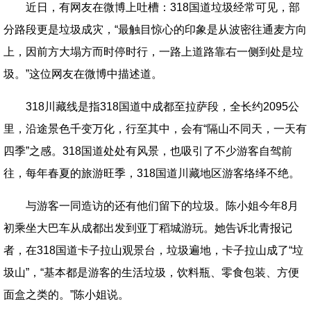
近日，有网友在微博上吐槽：318国道垃圾经常可见，部
分路段更是垃圾成灾，“最触目惊心的印象是从波密往通麦方向
上，因前方大塌方而时停时行，一路上道路靠右一侧到处是垃
圾。”这位网友在微博中描述道。
318川藏线是指318国道中成都至拉萨段，全长约2095公
里，沿途景色千变万化，行至其中，会有“隔山不同天，一天有
四季”之感。318国道处处有风景，也吸引了不少游客自驾前
往，每年春夏的旅游旺季，318国道川藏地区游客络绎不绝。
与游客一同造访的还有他们留下的垃圾。陈小姐今年8月
初乘坐大巴车从成都出发到亚丁稻城游玩。她告诉北青报记
者，在318国道卡子拉山观景台，垃圾遍地，卡子拉山成了“垃
圾山”，“基本都是游客的生活垃圾，饮料瓶、零食包装、方便
面盒之类的。”陈小姐说。