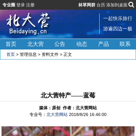
专业圈
登录
注册
林草网群
台历
添加到桌面
一起快乐旅行
游遍四边一极
首页
北大营
公告
动态
产品
联系
首页
>
管理信息
>
资料文件
> 正文
北大营特产——蓝莓
媒体：原创 作者：北大营网站
专业号：
北大营网站
2018/8/26 16:46:00